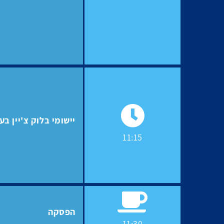
יישומי בלוק צ'יין ב
11:15
הפסקה
11:30