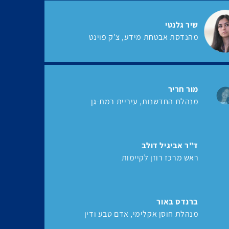
שיר גלנטי
מהנדסת אבטחת מידע
צ'ק פוינט
מור חריר
מנהלת החדשנות
עיריית רמת-גן
ד"ר אביגיל דולב
ראש מרכז רוזן לקיימות
ברנדס באור
מנהלת חוסן אקלימי
אדם טבע ודין