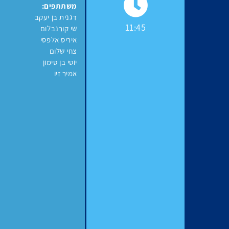
משתתפים:
דגנית בן יעקב
11:45
שי קורנבלום
איריס אלפסי
צחי שלום
יוסי בן סימון
אמיר זיו