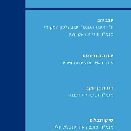
יובב יהב
יו"ר איגוד המנמ"רים בשלטון המקומי
מנמ"ר עיריית ראש העין
יהודה קונפורטס
עורך ראשי
אנשים ומחשבים
דגנית בן יעקב
מנמ"רית
עיריית רעננה
שי קורנבלום
מנמ"ר
מועצה אזורית גליל עליון