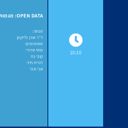
OPEN DATA: מגמות ל - 2022
מנחה:
ד"ר אורן גליקמן
משתתפים:
מוטי סרודי
10:10
קובי נח
דורית חיזי
אבי וגנר