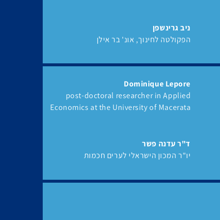
ניב גרינשפן
הפקולטה לחינוך, אונ' בר אילן
Dominique Lepore
post-doctoral researcher in Applied
Economics at the University of Macerata
ד"ר עדנה פשר
יו"ר המכון הישראלי לערים חכמות