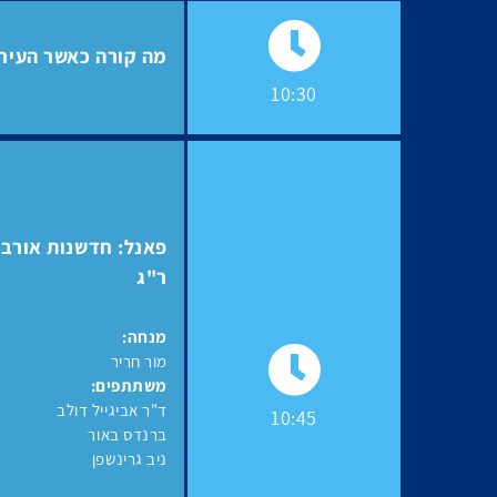
מה קורה כאשר העיר 
10:30
פאנל: חדשנות אורבני
ר"ג
מנחה:
מור חריר
משתתפים:
ד"ר אביגייל דולב
10:45
ברנדס באור
ניב גרינשפן