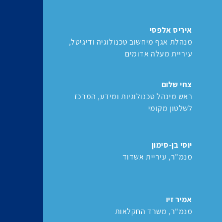
איריס אלפסי
מנהלת אגף מיחשוב טכנולוגיה ודיגיטל
עיריית מעלה אדומים
צחי שלום
ראש מינהל טכנולוגיות ומידע
המרכז
לשלטון מקומי
יוסי בן-סימון
מנמ"ר
עיריית אשדוד
אמיר זיו
מנמ"ר
משרד החקלאות