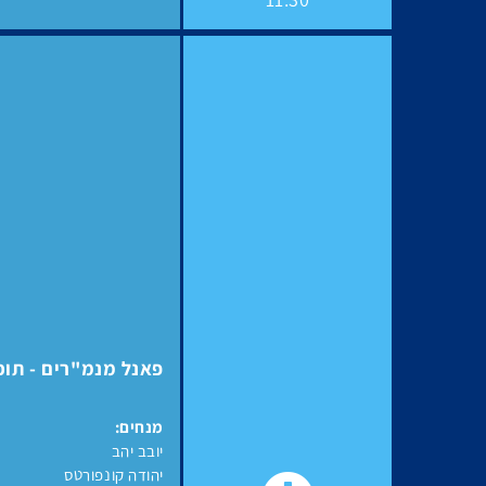
פאנל מנמ"רים - תוכניות ה
מנחים:
יובב יהב
יהודה קונפורטס