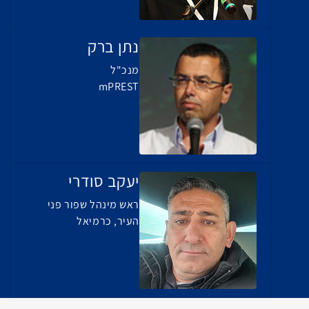
נתן ברק
מנכ"ל
mPREST
יעקב סודרי
ראש מינהל שפור פני
העיר, כרמיאל