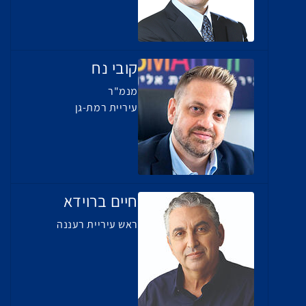
קובי נח
מנמ"ר
עיריית רמת-גן
חיים ברוידא
ראש עיריית רעננה