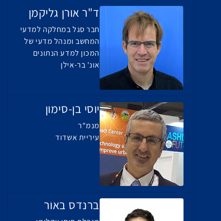
ד"ר אורן גליקמן
חבר סגל במחלקה למדעי
המחשב ומנהל מדעי של
המכון למדע הנתונים
אונ' בר-אילן
יוסי בן-סימון
מנמ"ר
עיריית אשדוד
ברנדס באור