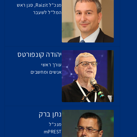
מנכ"ל Raizit, סגן ראש
המל"ל לשעבר
יהודה קונפורטס
עורך ראשי
אנשים ומחשבים
נתן ברק
מנכ"ל
mPREST