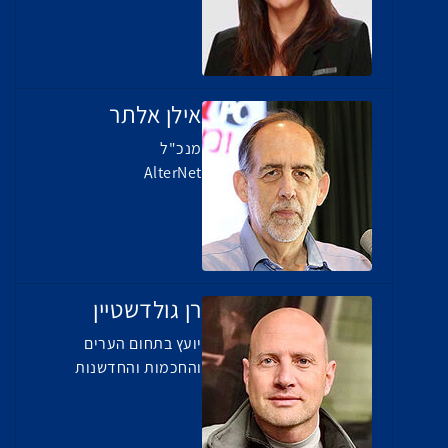
אילן אלתר
מנכ"ל
AlterNet
רן גולדשטיין
יועץ בתחום הערים
והחכמות והחדשנות