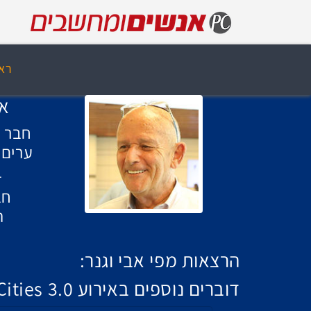
רא
אב
חבר ב
ערים 
ב
חב
ה
הרצאות מפי אבי וגנר:
דוברים נוספים באירוע Smart Cities 3.0