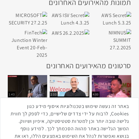
תמונות מהאירועים האחרונים
סרטונים מהאירועים האחרונים
1:43
2:33
4:00
כנס ערים חכמות
כנס מפעיל
כנס בריאות דיגיטלית
באתר זה נעשה שימוש בטכנולוגיות איסוף מידע כגון
Cookies, לרבות על ידי צדדים שלישיים, כדי לספק לך חווית
גלישה טובה יותר וכן למטרות סטטיסטיקה, איפיון ושיווק.
2:32
1:14
3:52
המשך הגלישה באתר מהווה הסכמתך לכך. למידע נוסף
כנס RPA
כנס בינת יערות הכרמל
כנס F5
בנושא ואפשרות לנהל את השימוש באמצעים הללו, ראו את