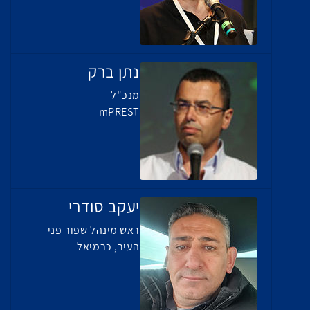
נתן ברק
מנכ"ל
mPREST
יעקב סודרי
ראש מינהל שפור פני
העיר, כרמיאל