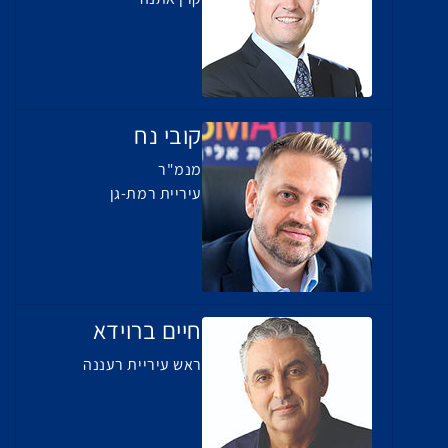
קובי נח
מנמ"ר
עיריית רמת-גן
חיים ברוידא
ראש עיריית רעננה