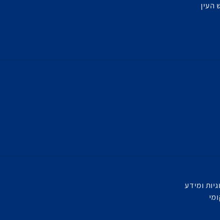
 העין
יות ומידע
מי