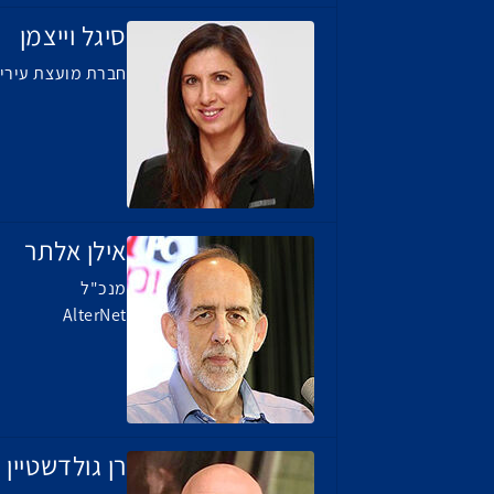
סיגל וייצמן
חברת מועצת עיריי
אילן אלתר
מנכ"ל
AlterNet
רן גולדשטיין