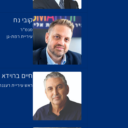
קובי נח
מנמ"ר
עיריית רמת-גן
חיים ברוידא
ראש עיריית רעננה