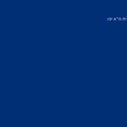
ת ת"א יפו